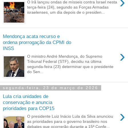
›
O Irã lançou ondas de mísseis contra Israel nesta
terça-feira (24), segundo as Forças Armadas
israelenses, um dia depois de o presiden...
Mendonça acata recurso e
ordena prorrogação da CPMI do
INSS
›
O ministro André Mendonça, do Supremo
Tribunal Federal (STF), decidiu na última
segunda-feira (23) determinar que o presidente
do Sen...
segunda-feira, 23 de março de 2026
Lula cria unidades de
conservação e anuncia
prioridades para COP15
›
O presidente Luiz Inácio Lula da Silva anunciou
as prioridades para o governo brasileiro nos
debates que ocorrerão durante a 15ª Confe...